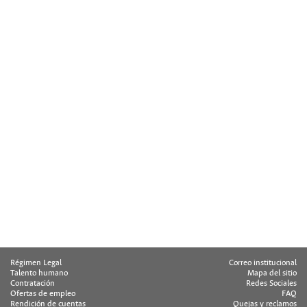
Régimen Legal
Correo institucional
Talento humano
Mapa del sitio
Contratación
Redes Sociales
Ofertas de empleo
FAQ
Rendición de cuentas
Quejas y reclamos