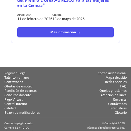
del Premio L’Oréal–UNESCO Para las Mujeres
en la Ciencia”
APERTURA
CIERRE
11 de febrero de 2026
15 de mayo de 2026
Más información →
Régimen Legal
Correo institucional
Talento humano
Mapa del sitio
Contratación
Redes Sociales
Ofertas de empleo
FAQ
Rendición de cuentas
Quejas y reclamos
Concurso docente
Atención en línea
Pago Virtual
Encuesta
Control interno
Contáctenos
Calidad
Estadísticas
Buzón de notificaciones
Glosario
Contacto página web:
© Copyright 2025
Carrera 32 # 12-00
Algunos derechos reservados.