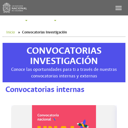
SERVICIOS
PERFILES
Inicio
»
Convocatorias Investigación
CONVOCATORIAS
INVESTIGACIÓN
Conoce las oportunidades para ti a través de nuestras
convocatorias internas y externas
Convocatorias internas