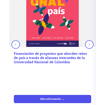
‹
›
Financiación de proyectos que aborden retos
Co
de país a través de alianzas intersedes de la
de
Universidad Nacional de Colombia
en
de
(2
APE
15 
CIE
30 
Más información →