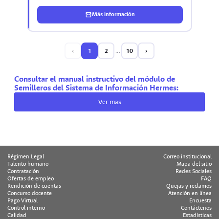
Más información
‹
1
2
…
10
›
Consultar el manual instructivo del módulo de
Semilleros del Sistema de Información Hermes:
Ver mas
Régimen Legal
Correo institucional
Talento humano
Mapa del sitio
Contratación
Redes Sociales
Ofertas de empleo
FAQ
Rendición de cuentas
Quejas y reclamos
Concurso docente
Atención en línea
Pago Virtual
Encuesta
Control interno
Contáctenos
Calidad
Estadísticas