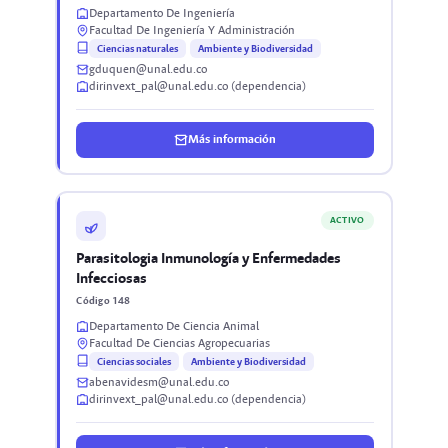
Departamento De Ingeniería
Facultad De Ingeniería Y Administración
Ciencias naturales
Ambiente y Biodiversidad
gduquen@unal.edu.co
dirinvext_pal@unal.edu.co (dependencia)
Más información
ACTIVO
Parasitologia Inmunología y Enfermedades
Infecciosas
Código 148
Departamento De Ciencia Animal
Facultad De Ciencias Agropecuarias
Ciencias sociales
Ambiente y Biodiversidad
abenavidesm@unal.edu.co
dirinvext_pal@unal.edu.co (dependencia)