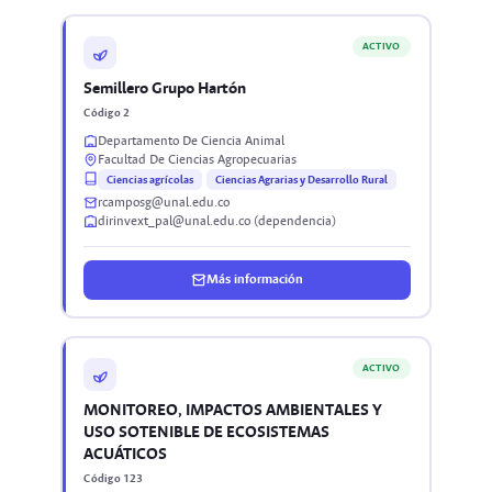
ACTIVO
Semillero Grupo Hartón
Código 2
Departamento De Ciencia Animal
Facultad De Ciencias Agropecuarias
Ciencias agrícolas
Ciencias Agrarias y Desarrollo Rural
rcamposg@unal.edu.co
dirinvext_pal@unal.edu.co (dependencia)
Más información
ACTIVO
MONITOREO, IMPACTOS AMBIENTALES Y
USO SOTENIBLE DE ECOSISTEMAS
ACUÁTICOS
Código 123