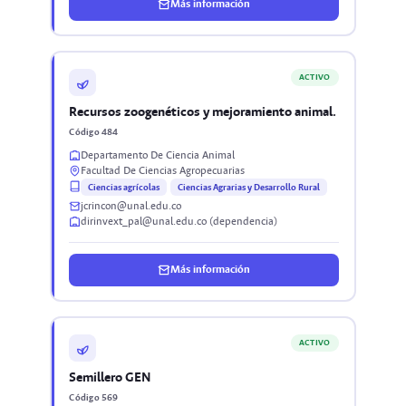
Más información
ACTIVO
Recursos zoogenéticos y mejoramiento animal.
Código 484
Departamento De Ciencia Animal
Facultad De Ciencias Agropecuarias
Ciencias agrícolas
Ciencias Agrarias y Desarrollo Rural
jcrincon@unal.edu.co
dirinvext_pal@unal.edu.co (dependencia)
Más información
ACTIVO
Semillero GEN
Código 569