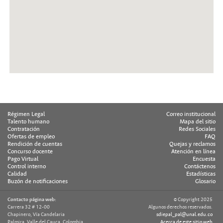
Régimen Legal
Correo institucional
Talento humano
Mapa del sitio
Contratación
Redes Sociales
Ofertas de empleo
FAQ
Rendición de cuentas
Quejas y reclamos
Concurso docente
Atención en línea
Pago Virtual
Encuesta
Control interno
Contáctenos
Calidad
Estadísticas
Buzón de notificaciones
Glosario
Contacto página web:
© Copyright 2025
Carrera 32 # 12-00
Algunos derechos reservados.
Chapinero, Vía Candelaria
sdiepal_pal@unal.edu.co
Palmira, Valle del Cauca, Colombia
Acerca de este sitio web